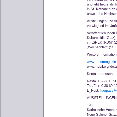
und lebt heute als 
in St. Katharein an
unweit des Hochsc
Austellungen und Au
vorwiegend im Umfe
Veröffentlichungen i
Kulturpolitik, Graz),
im „SPEKTRUM“ (Zeit
„Wochenblatt“ (St. 
Weitere Information
www.kunstmagazin.
www.musikergilde.at
Kontaktadressen:
Rastal 1, A-8611 St
Tel./Fax: 0 38 69 / 
E_Post:
fuerpass@u
AUSSTELLUNGEN 
1985
Katholische Hochsc
Neue Galerie, Graz