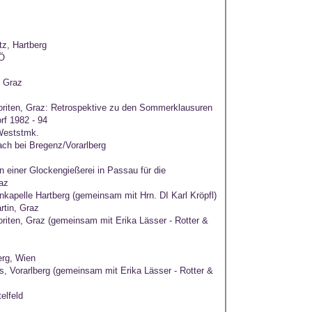
tz, Hartberg
NÖ
 Graz
noriten, Graz: Retrospektive zu den Sommerklausuren
rf 1982 - 94
 Weststmk.
ch bei Bregenz/Vorarlberg
in einer Glockengießerei in Passau für die
raz
nkapelle Hartberg (gemeinsam mit Hrn. DI Karl Kröpfl)
rtin, Graz
oriten, Graz (gemeinsam mit Erika Lässer - Rotter &
erg, Wien
, Vorarlberg (gemeinsam mit Erika Lässer - Rotter &
elfeld