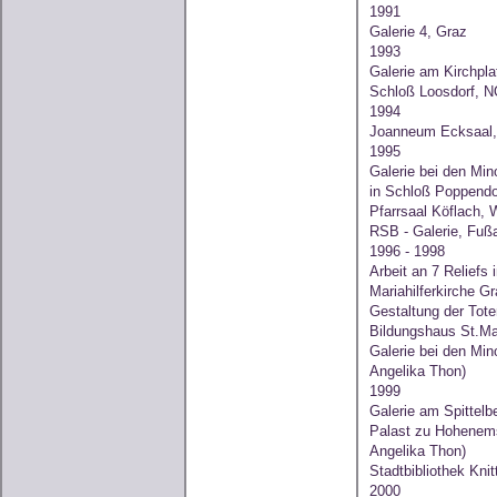
1991
Galerie 4, Graz
1993
Galerie am Kirchpla
Schloß Loosdorf, 
1994
Joanneum Ecksaal,
1995
Galerie bei den Mi
in Schloß Poppendo
Pfarrsaal Köflach,
RSB - Galerie, Fußa
1996 - 1998
Arbeit an 7 Reliefs 
Mariahilferkirche G
Gestaltung der Tote
Bildungshaus St.Ma
Galerie bei den Min
Angelika Thon)
1999
Galerie am Spittelb
Palast zu Hohenems
Angelika Thon)
Stadtbibliothek Knitt
2000