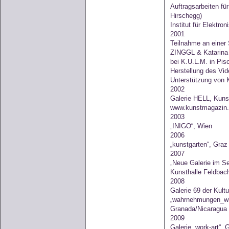
Auftragsarbeiten fü
Hirschegg)
Institut für Elektr
2001
Teilnahme an eine
ZINGGL & Katarin
bei K.U.L.M. in Pi
Herstellung des Vi
Unterstützung von 
2002
Galerie HELL, Kunst
www.kunstmagazin.
2003
„INIGO“, Wien
2006
„kunstgarten“, Graz
2007
„Neue Galerie im Se
Kunsthalle Feldbach
2008
Galerie 69 der Kult
„wahrnehmungen_wir
Granada/Nicaragua
2009
Galerie „work-art“, 