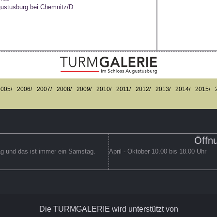
gustusburg bei Chemnitz/D
2005/
2006/
2007/
2008/
2009/
2010/
2011/
2012/
2013/
2014/
2015/
Öffnu
ag und das ist immer ein Samstag.
April - Oktober 10.00 bis 18.00 Uhr
Die TURMGALERIE wird unterstützt von