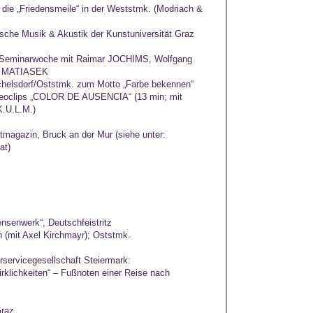
r die „Friedensmeile“ in der Weststmk. (Modriach &
onische Musik & Akustik der Kunstuniversität Graz
r Seminarwoche mit Raimar JOCHIMS, Wolfgang
a MATIASEK
schelsdorf/Oststmk. zum Motto „Farbe bekennen“
deoclips „COLOR DE AUSENCIA“ (13 min; mit
K.U.L.M.)
magazin, Bruck an der Mur (siehe unter:
at)
nsenwerk“, Deutschfeistritz
 (mit Axel Kirchmayr); Oststmk.
urservicegesellschaft Steiermark:
klichkeiten“ – Fußnoten einer Reise nach
Graz