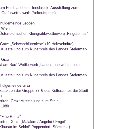
um Ferdinandeum, Innsbruck: Ausstellung zum
 Grafikwettbewerb (Ankaufspreis)
chulgemeinde Leoben
 Wien:
sterreichischen Kleingrafikwettbewerb „Fingerprints“
Graz: „Schwarzblütenlese“ (10 Holzschnitte)
: Ausstellung zum Kunstpreis des Landes Steiermark
 Graz
t am Bau“-Wettbewerb „Landesfeuerwehrschule
: Ausstellung zum Kunstpreis des Landes Steiermark
chulgemeinde Graz
akataktion der Gruppe 77 & des Kulturamtes der Stadt
)
oriten, Graz: Ausstellung zum Steir.
 1989
“Fine Prints“
riten, Graz: „Malakim / Angeloi / Engel“
 Klausur im Schloß Poppendorf, Südstmk.)