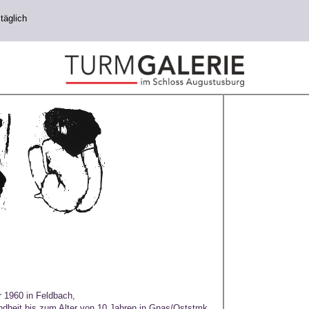
täglich
 1960 in Feldbach,
ndheit bis zum Alter von 10 Jahren in Gnas/Oststmk.