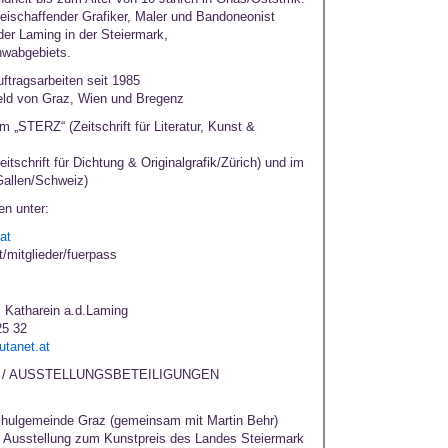
freischaffender Grafiker, Maler und Bandoneonist
 der Laming in der Steiermark,
hwabgebiets.
ftragsarbeiten seit 1985
ld von Graz, Wien und Bregenz
m „STERZ“ (Zeitschrift für Literatur, Kunst &
schrift für Dichtung & Originalgrafik/Zürich) und im
Gallen/Schweiz)
en unter:
at
/mitglieder/fuerpass
. Katharein a.d.Laming
25 32
tanet.at
/ AUSSTELLUNGSBETEILIGUNGEN
hulgemeinde Graz (gemeinsam mit Martin Behr)
: Ausstellung zum Kunstpreis des Landes Steiermark