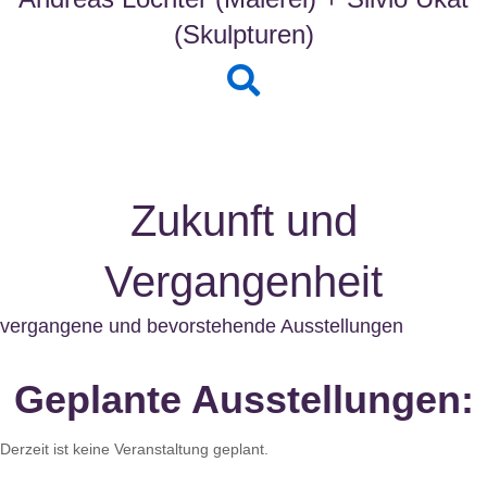
(Skulpturen)
Link zur Infoseite des Künstlers
Zukunft und
Vergangenheit
vergangene und bevorstehende Ausstellungen
Geplante Ausstellungen:
KOPF-Sprünge
Derzeit ist keine Veranstaltung geplant.
Bettina Haller - Druckgrafiken u. Wolfgang Gebhardt - Collagen