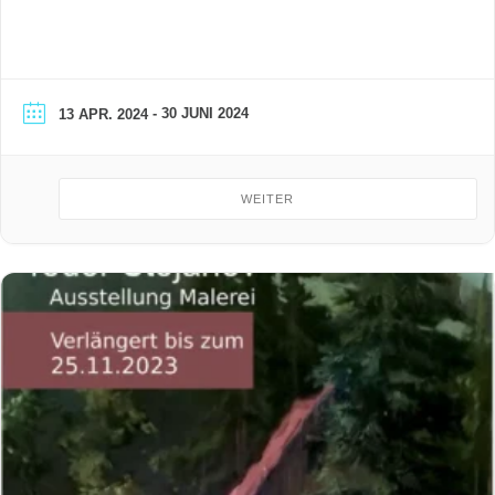
Kulturhaus Erzhammer Annaberg- Buchholz bei Carl-Heinz
Westenburger, Tannenberg seither vorwiegend
Beschäftigung mit Malerei und Grafik Mitglied im
Kunstkeller Annaberg - Buchholz e.V. 1990 bis 1999
- 30 JUNI 2024
13 APR. 2024
Bürgermeister in Streckewalde 1999 bis 2017
Bauamtsleiter in Großrückerswalde Ruhestand
WEITER