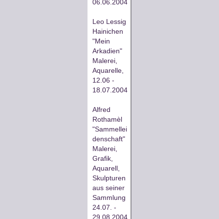
06.06.2004
Leo Lessig
Hainichen
"Mein
Arkadien"
Malerei,
Aquarelle,
12.06 -
18.07.2004
Alfred
Rothamèl
"Sammellei
denschaft"
Malerei,
Grafik,
Aquarell,
Skulpturen
aus seiner
Sammlung
24.07. -
29.08.2004