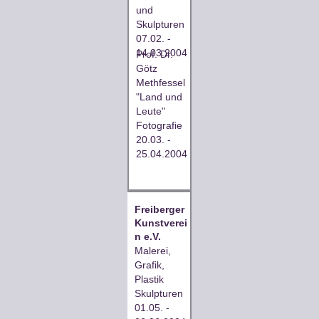
und
Skulpturen
07.02. -
14.03.2004
Prof. Dr.
Götz
Methfessel
"Land und
Leute"
Fotografie
20.03. -
25.04.2004
Freiberger
Kunstverei
n e.V.
Malerei,
Grafik,
Plastik
Skulpturen
01.05. -