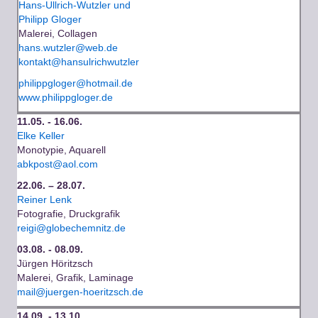
Hans-Ullrich-Wutzler und
Philipp Gloger
Malerei, Collagen
hans.wutzler@web.de
kontakt@hansulrichwutzler
philippgloger@hotmail.de
www.philippgloger.de
11.05. - 16.06.
Elke Keller
Monotypie, Aquarell
abkpost@aol.com
22.06. – 28.07.
Reiner Lenk
Fotografie, Druckgrafik
reigi@globechemnitz.de
03.08. - 08.09.
Jürgen Höritzsch
Malerei, Grafik, Laminage
mail@juergen-hoeritzsch.de
14.09. - 13.10.