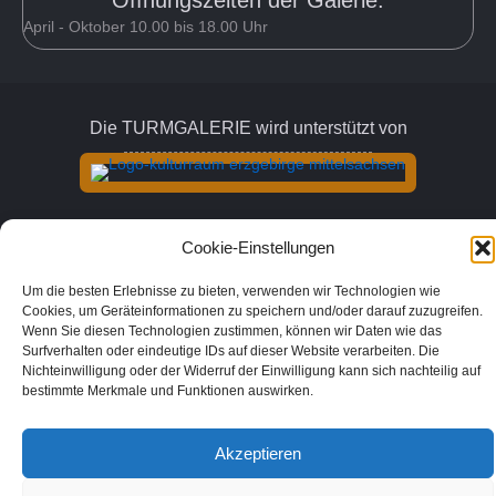
Öffnungszeiten der Galerie:
April - Oktober 10.00 bis 18.00 Uhr
Die TURMGALERIE wird unterstützt von
Folgen Sie uns
Cookie-Einstellungen
Link zum Facebook Account der Turm
Um die besten Erlebnisse zu bieten, verwenden wir Technologien wie
Cookies, um Geräteinformationen zu speichern und/oder darauf zuzugreifen.
Wenn Sie diesen Technologien zustimmen, können wir Daten wie das
Surfverhalten oder eindeutige IDs auf dieser Website verarbeiten. Die
Nichteinwilligung oder der Widerruf der Einwilligung kann sich nachteilig auf
© 2026 Turmgalerie. Alle Rechte vorbehalten.
bestimmte Merkmale und Funktionen auswirken.
Akzeptieren