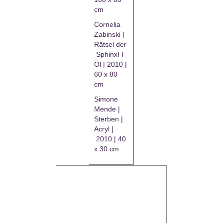
cm
Cornelia
Zabinski |
Rätsel der
SphinxI I
Öl | 2010 |
60 x 80
cm
Simone
Mende |
Sterben |
Acryl |
2010 | 40
x 30 cm