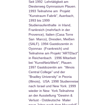
Seit 1992 Lehrtätigkeit am
Diesterweg Gymnasium Plauen.
1993 Teilnahme am Projekt
"Kunstraum Fabrik", Auerbach,
1993 bis 1999
Studienaufenthalte in Irland,
Frankreich (mehrfach in der
Provence), Italien (Casa Torre
San Marco), Dresden, Meißen
(SALF). 1994 Gastdozentin in
Oyonnax (Frankreich) und
Teilnahme am Projekt "ARTEfact"
in Reichenbach. 1996 Mitarbeit
bei "KunstNetzWerk", Plauen.
1997 Gastdozentin am "Illinois
Central College" und der
"Bradley University" in Peoria
(Illinois), USA. 1998 Studienreise
nach Israel und New York. 1999
wieder in New York.Teilnahme
an der Ausstellung "Gewinn &
Verlust - Ostdeutsche Maler
neun Jahre nach dem Mauerfall",