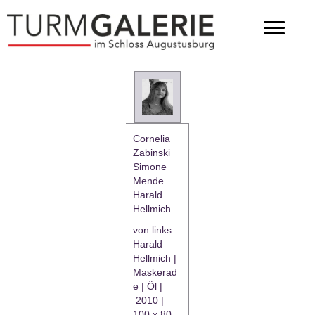
Cornelia
Zabinski
Simone
Mende
Harald
Hellmich
von links
Harald
Hellmich |
Maskerad
e | Öl |
2010 |
100 x 80